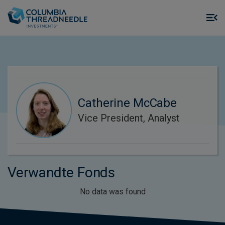
Skip to main content
M
m
o
Catherine McCabe
Vice President, Analyst
Verwandte Fonds
No data was found