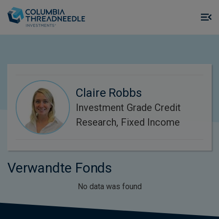
Skip to main content
M
m
o
Claire Robbs
Investment Grade Credit
Research, Fixed Income
Verwandte Fonds
No data was found