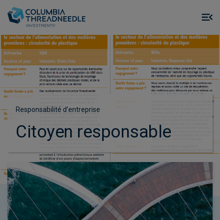
Skip to main content
M
m
o
Responsabilité d’entreprise
Citoyen responsable