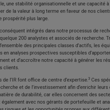
 une stabilité organisationnelle et une capacité à
r de la valeur à long terme en faveur de nos client
prospérité plus large.
 conséquent intégrés dans notre processus de rech
quelque 200 analystes et associés de recherche. Tra
l’ensemble des principales classes d’actifs, les éq
s en analyses prospectives susceptibles d’apporter 
ent et d’accroître notre capacité à générer les rés
s clients.
3
 de l’IR font office de centre d’expertise.
Ces spéci
echerche et de l’investissement afin d’enrichir leur
atière de durabilité, car elles concernent des sect
nt également avec nos gérants de portefeuille et an
es risques et les opportunités propres aux différent