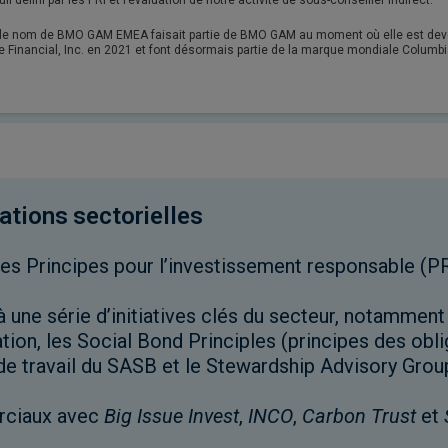
il défini par les PRI et l’évaluation de notre activité de sous-conseiller indirect.
le nom de BMO GAM EMEA faisait partie de BMO GAM au moment où elle est deve
 Financial, Inc. en 2021 et font désormais partie de la marque mondiale Columb
ations sectorielles
s Principes pour l’investissement responsable (PR
 à une série d’initiatives clés du secteur, notammen
tion, les Social Bond Principles (principes des obli
de travail du SASB et le Stewardship Advisory Grou
rciaux avec
Big Issue Invest
,
INCO
,
Carbon Trust
et