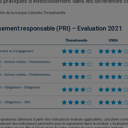
 pratiques d’investissement dans les différentes ca
tités de la marque Columbia Threadneedle.
issement responsable (PRI) – Evaluation 2021
 signataires obtenues à partir des indicateurs évalués applicables, calculées com
ement des indicateurs pertinents pour le signataire) dans le module. L’évaluatio