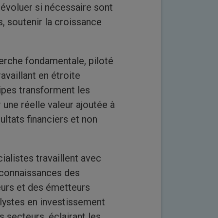
 évoluer si nécessaire sont
s, soutenir la croissance
erche fondamentale, piloté
vaillant en étroite
uipes transforment les
une réelle valeur ajoutée à
ultats financiers et non
alistes travaillent avec
s connaissances des
eurs et des émetteurs
alystes en investissement
s secteurs, éclairant les