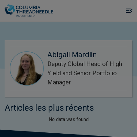
Skip to main content
M
m
o
Abigail Mardlin
Deputy Global Head of High
Yield and Senior Portfolio
Manager
Articles les plus récents
No data was found