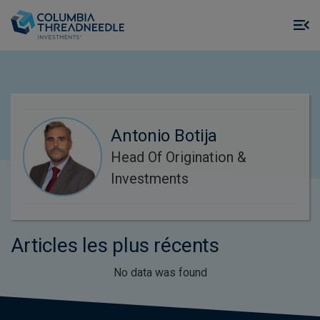
Skip to main content
M
m
o
Antonio Botija
Head Of Origination &
Investments
Articles les plus récents
No data was found