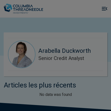
Skip to main content
M
m
o
Arabella Duckworth
Senior Credit Analyst
Articles les plus récents
No data was found