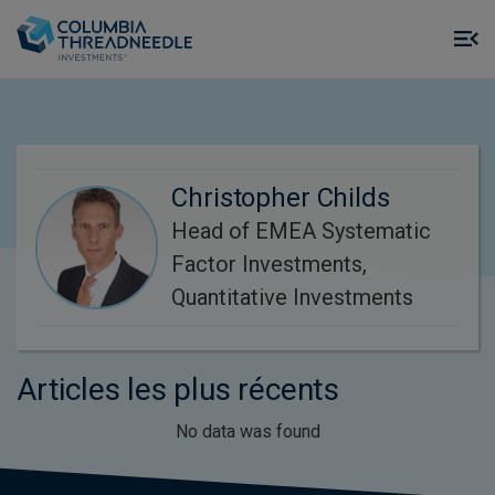
Skip to main content
M
m
o
Christopher Childs
Head of EMEA Systematic
Factor Investments,
Quantitative Investments
Articles les plus récents
No data was found