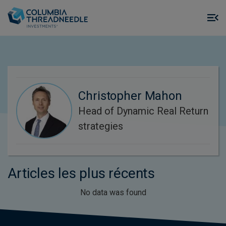
Skip to main content
M
m
o
Christopher Mahon
Head of Dynamic Real Return
strategies
Articles les plus récents
No data was found