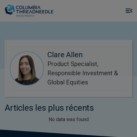
Skip to main content
M
m
o
Clare Allen
Product Specialist,
Responsible Investment &
Global Equities
Articles les plus récents
No data was found