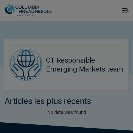
Skip to main content
M
m
o
CT Responsible
Emerging Markets team
Articles les plus récents
No data was found