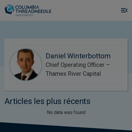
Skip to main content
M
m
o
Daniel Winterbottom
Chief Operating Officer –
Thames River Capital
Articles les plus récents
No data was found