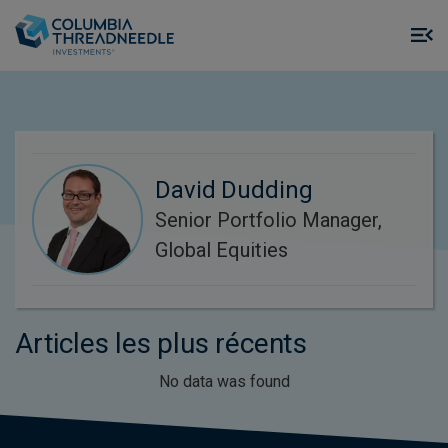
Skip to main content
M
m
o
David Dudding
Senior Portfolio Manager,
Global Equities
Articles les plus récents
No data was found