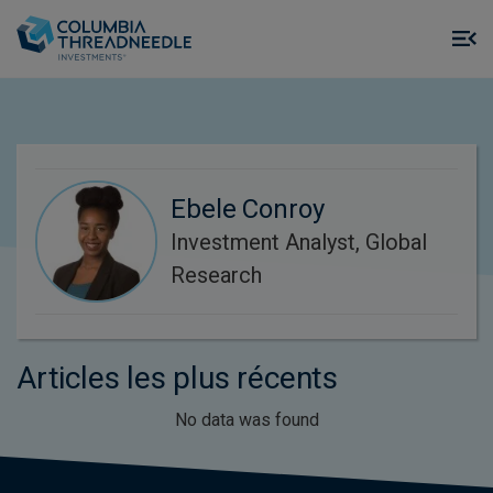
Skip to main content
M
m
o
Ebele Conroy
Investment Analyst, Global
Research
Articles les plus récents
No data was found