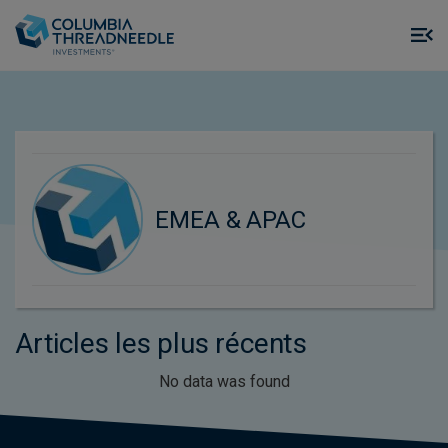
Skip to main content
M
m
o
EMEA & APAC
Articles les plus récents
No data was found