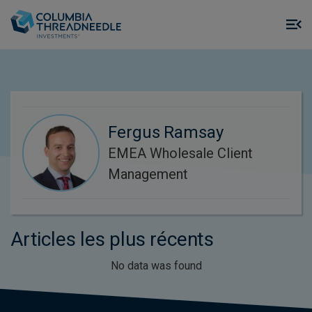
Skip to main content
M
m
o
Fergus Ramsay
EMEA Wholesale Client
Management
Articles les plus récents
No data was found