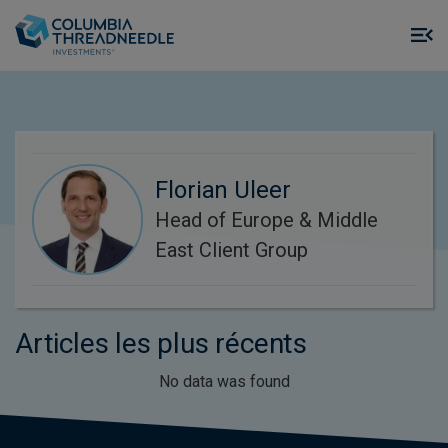
Skip to main content
M
m
o
Florian Uleer
Head of Europe & Middle
East Client Group
Articles les plus récents
No data was found