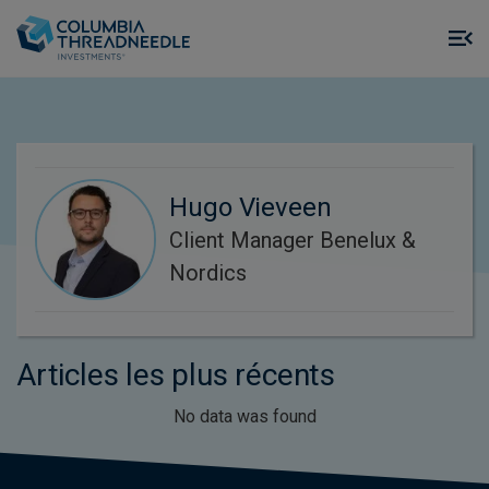
Skip to main content
M
m
o
Hugo Vieveen
Client Manager Benelux &
Nordics
Articles les plus récents
No data was found