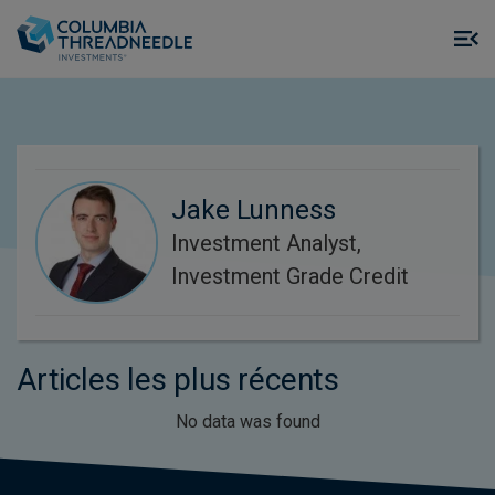
Skip to main content
M
m
o
Jake Lunness
Investment Analyst,
Investment Grade Credit
Articles les plus récents
No data was found