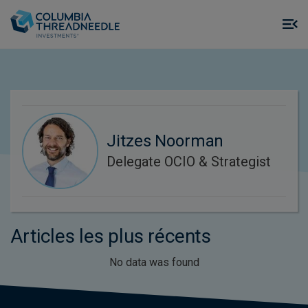
Skip to main content
M
m
o
Jitzes Noorman
Delegate OCIO & Strategist
Articles les plus récents
No data was found