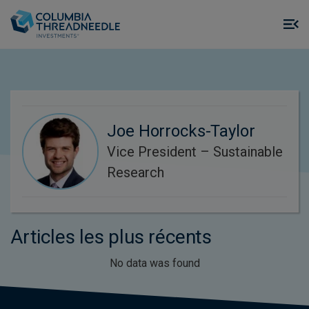
Skip to main content
M
m
o
Joe Horrocks-Taylor
Vice President – Sustainable
Research
Articles les plus récents
No data was found