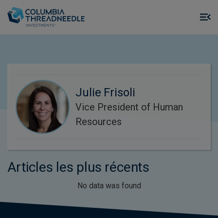
Skip to main content
M
m
o
Julie Frisoli
Vice President of Human
Resources
Articles les plus récents
No data was found