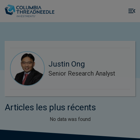
Skip to main content
M
m
o
Justin Ong
Senior Research Analyst
Articles les plus récents
No data was found