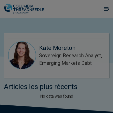
Skip to main content
M
m
o
Kate Moreton
Sovereign Research Analyst,
Emerging Markets Debt
Articles les plus récents
No data was found