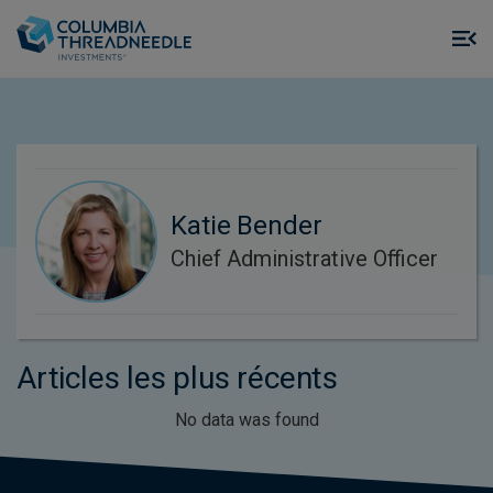
Skip to main content
M
m
o
Katie Bender
Chief Administrative Officer
Articles les plus récents
No data was found