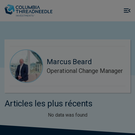
Skip to main content
M
m
o
Marcus Beard
Operational Change Manager
Articles les plus récents
No data was found