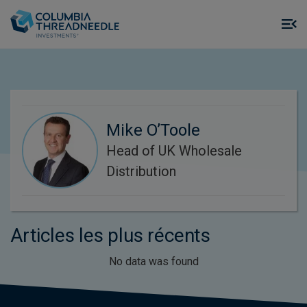
Skip to main content
M
m
o
Mike O’Toole
Head of UK Wholesale
Distribution
Articles les plus récents
No data was found