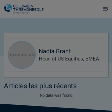
Skip to main content
M
m
o
Nadia Grant
Head of US Equities, EMEA
Articles les plus récents
No data was found