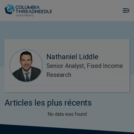
Skip to main content
M
m
o
Nathaniel Liddle
Senior Analyst, Fixed Income
Research
Articles les plus récents
No data was found