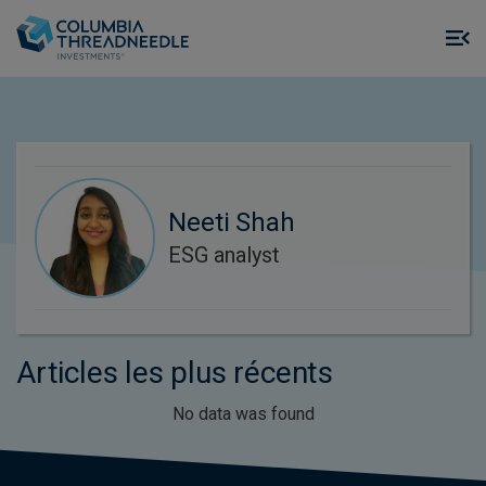
Skip to main content
M
m
o
Neeti Shah
ESG analyst
Articles les plus récents
No data was found