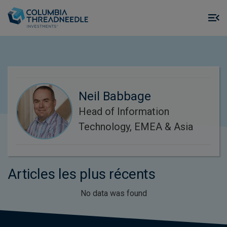
Skip to main content
M
m
o
Neil Babbage
Head of Information
Technology, EMEA & Asia
Articles les plus récents
No data was found