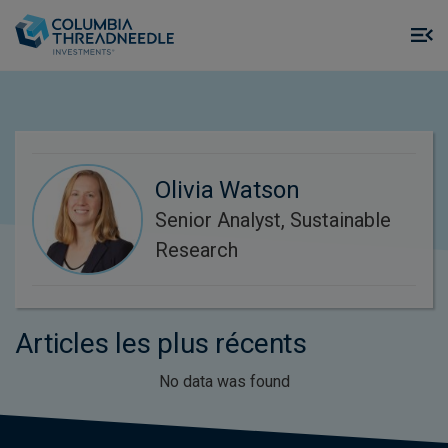
Skip to main content
M
m
o
Olivia Watson
Senior Analyst, Sustainable
Research
Articles les plus récents
No data was found