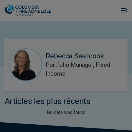
Skip to main content
M
m
o
Rebecca Seabrook
Portfolio Manager, Fixed
Income
Articles les plus récents
No data was found