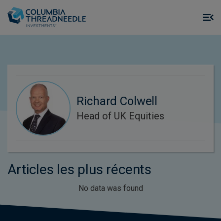
Skip to main content
M
m
o
Richard Colwell
Head of UK Equities
Articles les plus récents
No data was found