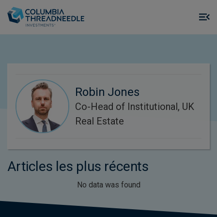
Skip to main content
M
m
o
Robin Jones
Co-Head of Institutional, UK
Real Estate
Articles les plus récents
No data was found