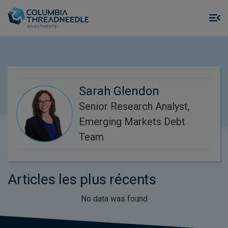
Skip to main content
M
m
o
Sarah Glendon
Senior Research Analyst,
Emerging Markets Debt
Team
Articles les plus récents
No data was found