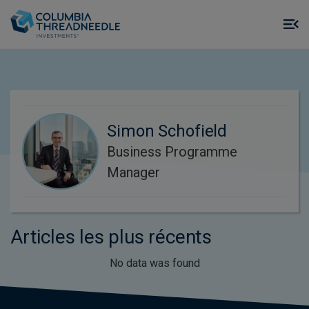
Skip to main content
M
m
o
Simon Schofield
Business Programme
Manager
Articles les plus récents
No data was found