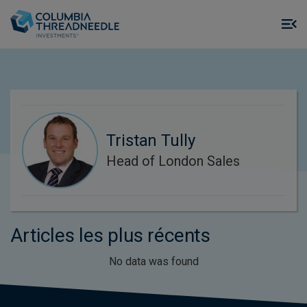
Skip to main content
M
m
o
Tristan Tully
Head of London Sales
Articles les plus récents
No data was found