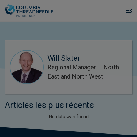
Skip to main content
M
m
o
Will Slater
Regional Manager – North
East and North West
Articles les plus récents
No data was found