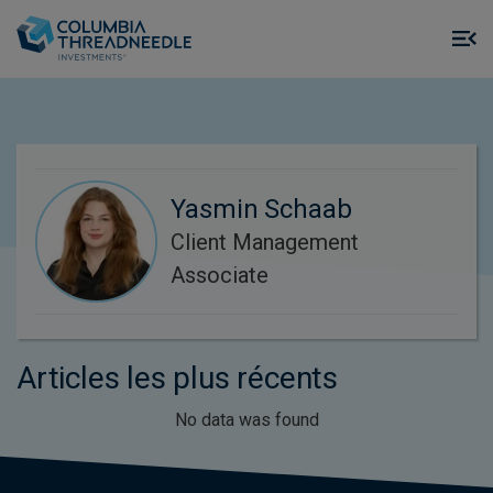
Skip to main content
M
m
o
Yasmin Schaab
Client Management
Associate
Articles les plus récents
No data was found