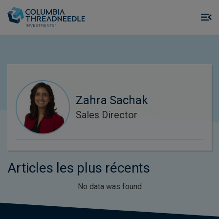
Skip to main content
M
m
o
Zahra Sachak
Sales Director
Articles les plus récents
No data was found