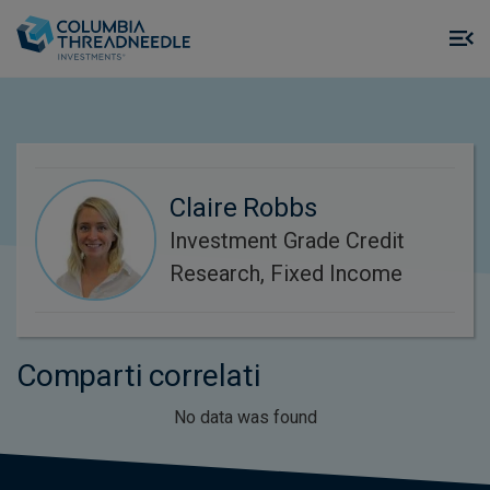
Skip to main content
M
m
o
Claire Robbs
Investment Grade Credit
Research, Fixed Income
Comparti correlati
No data was found