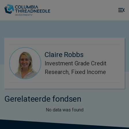
Skip to main content
M
m
o
Claire Robbs
Investment Grade Credit
Research, Fixed Income
Gerelateerde fondsen
No data was found