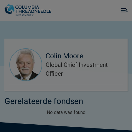
Skip to main content
M
m
o
Colin Moore
Global Chief Investment
Officer
Gerelateerde fondsen
No data was found