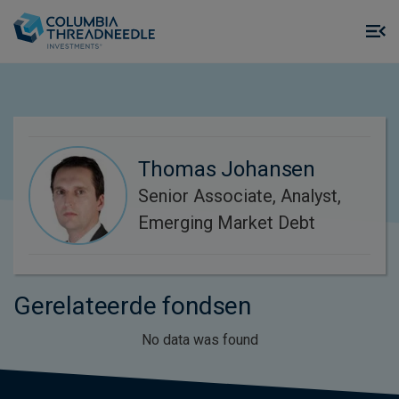
Skip to main content
M
m
o
Thomas Johansen
Senior Associate, Analyst,
Emerging Market Debt
Gerelateerde fondsen
No data was found