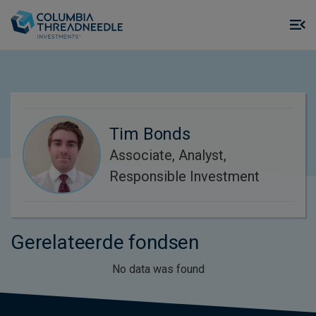
Skip to main content
M
m
o
Tim Bonds
Associate, Analyst,
Responsible Investment
Gerelateerde fondsen
No data was found